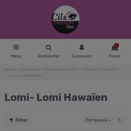
0
Menu
Rechercher
Connexion
Panier
Accueil
Formations
Formations Bien-Être
Détente & Relaxation
Lomi- Lomi Hawaïen
Lomi- Lomi Hawaïen
Filtrer
Pertinence
1