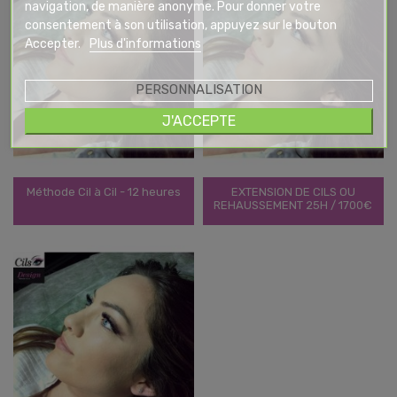
navigation, de manière anonyme. Pour donner votre
consentement à son utilisation, appuyez sur le bouton
Accepter.
Plus d'informations
PERSONNALISATION
J'ACCEPTE
Méthode Cil à Cil - 12 heures
EXTENSION DE CILS OU
REHAUSSEMENT 25H / 1700€