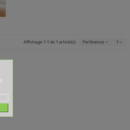
Affichage 1-1 de 1 article(s)
Pertinence
1
r
ez