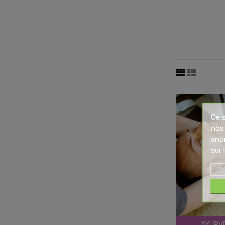
Ce s
nos 
ano
sur
AYURV