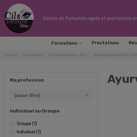
Centre de Formation agréé et prestations en
Prestations
Rés
Formations
Accueil
Formations
Formations Bien-Être
Massage Énergie Et Vital
Ayur
Ma profession
(aucun filtre)
Individuel ou Groupe
Groupe
(1)
Individuel
(1)