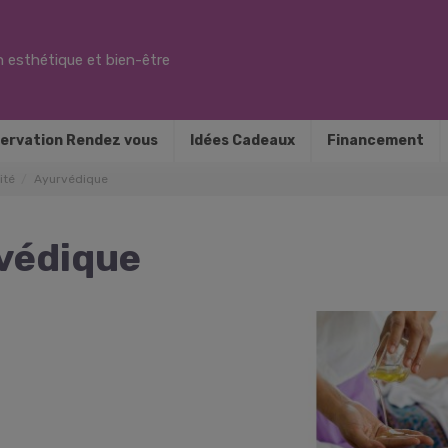
 esthétique et bien-être
ervation Rendez vous
Idées Cadeaux
Financement
ité
Ayurvédique
védique