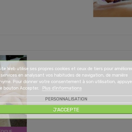
ite Web utilise ses propres cookies et ceux de tiers pour améliore
services en analysant vos habitudes de navigation, de manière
nyme. Pour donner votre consentement à son utilisation, appuy
 le bouton Accepter.
Plus d'informations
PERSONNALISATION
J'ACCEPTE
EDIQUE