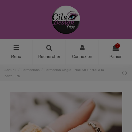
0
Menu
Rechercher
Connexion
Panier
Accueil
Formations
Formation Ongle - Nail Art Cristal à la
carte – 7h